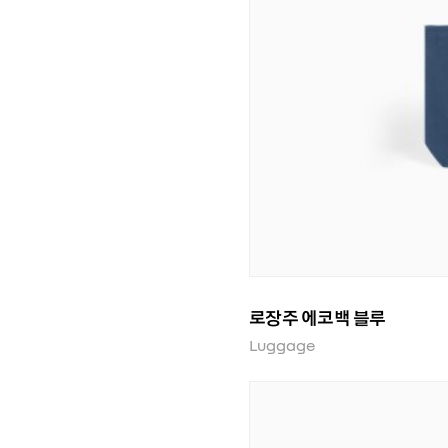
로장주 에코백 블루
Luggage