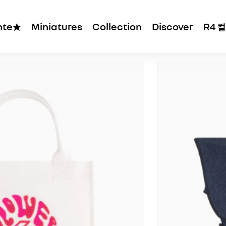
ante★
Miniatures
Collection
Discover
R4 
판매순