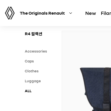
New
Fil
The Originals Renault
R4 컬렉션
R4 컬렉션
Accessories
Caps
Clothes
Luggage
ALL