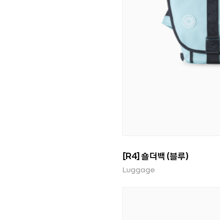
[R4] 숄더백 (블루)
Luggage