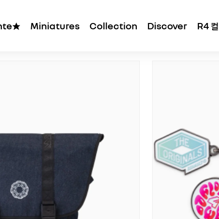
ante★
Miniatures
Collection
Discover
R4 
판매순