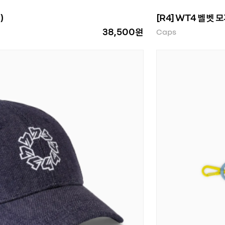
)
[R4] WT4 벨벳 모
38,500원
Caps