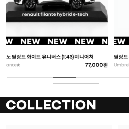
EW NEW NEW NEW NEW 
EW NEW NEW NEW NEW 
NEW NEW NEW NEW NEW
NEW NEW
필랑트 우산 블루
필랑
22,000원
Umbrella
Umbr
COLLECTION