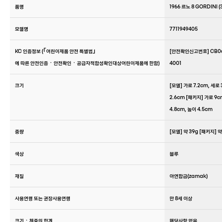
품명
1966 르노 8 GORDINI (
모델명
7711949405
KC 인증정보 (｢어린이제품 안전 특별법｣
[안전확인신고번호] CB06
에 따른 안전인증ㆍ안전확인ㆍ공급자적합성확인대상어린이제품에 한함)
4001
크기
[모델] 가로 7.2cm, 세로
2.6cm [패키지] 가로 9c
4.8cm, 높이 4.5cm
중량
[모델] 약 39g [패키지] 약
색상
블루
재질
아연합금(zamak)
사용연령 또는 권장사용연령
만 8세 이상
크기ㆍ체중의 한계
해당사항 없음