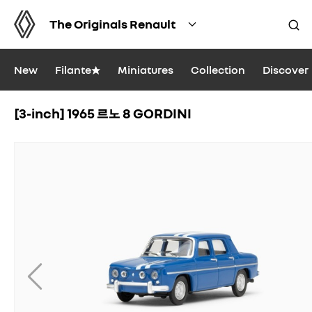
The Originals Renault
New
Filante★
Miniatures
Collection
Discover
[3-inch] 1965 르노 8 GORDINI