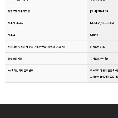
동일모델의 출시년월
[국내] 2024.04.
제조자, 수입자
NOREV / 르노코리아
제조국
China
취급방법 및 취급시 주의사항, 안전표시 (주의, 경고 등)
상품설명 참조
품질보증기준
구매일로부터 1년
A/S 책임자와 전화번호
르노코리아 공식 용품&브
고객센터 ☎️ (031) 222-8