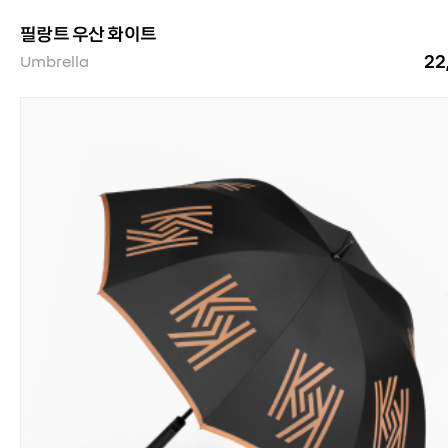
필랑트 우산 화이트
22
Umbrella