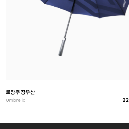
로장주 장우산
2
Umbrella