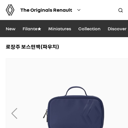
The Originals Renault
New
Filante★
Miniatures
Collection
Discover
로장주 보스턴백(파우치)