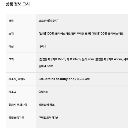
상품 정보 고시
종류
보스턴백(파우치)
소재
[겉감] 100% 폴리에스테르(폴리우레탄 표면) [안감] 100% 폴리에스테르
색상
네이비
크기
[접었을 때] 가로 15cm, 세로 23cm, 높이 9cm [펼쳤을 때] 가로 43cm, 세로
높이 4.5cm
제조자, 수입자
Les Jardins de Babylone / 르노코리아
제조국
China
취급시 주의사항
상품설명 참조
품질보증기준
구매일로부터 1년