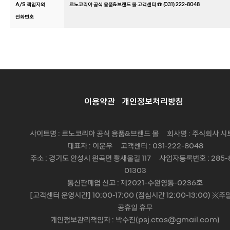
A/S 책임자와
르노코리아 공식 용품&브랜드 몰 고객센터 ☎️ (031) 222-8048
전화번호
이용약관
개인정보처리방침
사이트명 : 르노코리아 공식 용품&브랜드 몰 회사명 : 주식회사 시
대표자 : 이운우 고객센터 : 031-222-8048
주소 : 경기도 안성시 원곡면 황새울길 117 사업자등록번호 : 285-
01303
통신판매업 신고 : 제2021-수원영통-0236호
[고객센터 운영시간] 10:00-17:00 (점심시간 12:00-13:00) ※주
공휴일 휴무
개인정보관리책임자 : 박수진(psj.ctos@gmail.com)