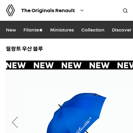
The Originals Renault
New
Filante★
Miniatures
Collection
Discover
필랑트 우산 블루
 NEW NEW NEW NEW NE