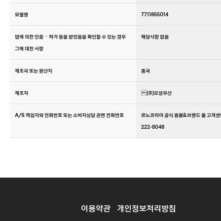
모델명
7711855014
법에 의한 인증ㆍ허가 등을 받았음을 확인할 수 있는 경우
해당사항 없음
그에 대한 사항
제조국 또는 원산지
중국
제조자
(주)오성우산
A/S 책임자와 전화번호 또는 소비자상담 관련 전화번호
르노코리아 공식 용품&브랜드 몰 고객센터 ☎
222-8048
이용약관
개인정보처리방침