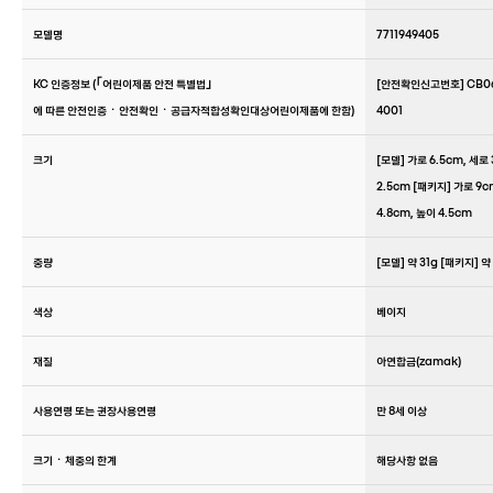
모델명
7711949405
KC 인증정보 (｢어린이제품 안전 특별법｣
[안전확인신고번호] CB06
에 따른 안전인증ㆍ안전확인ㆍ공급자적합성확인대상어린이제품에 한함)
4001
크기
[모델] 가로 6.5cm, 세로
2.5cm [패키지] 가로 9c
4.8cm, 높이 4.5cm
중량
[모델] 약 31g [패키지] 약
색상
베이지
재질
아연합금(zamak)
사용연령 또는 권장사용연령
만 8세 이상
크기ㆍ체중의 한계
해당사항 없음