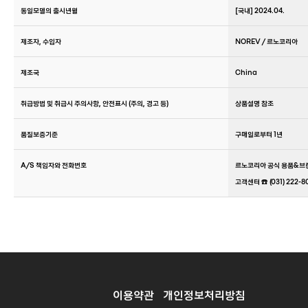
동일모델의 출시년월
[국내] 2024.04.
제조자, 수입자
NOREV / 르노코리아
제조국
China
취급방법 및 취급시 주의사항, 안전표시 (주의, 경고 등)
상품설명 참조
품질보증기준
구매일로부터 1년
A/S 책임자와 전화번호
르노코리아 공식 용품&브
고객센터 ☎️ (031) 222-8
이용약관
개인정보처리방침