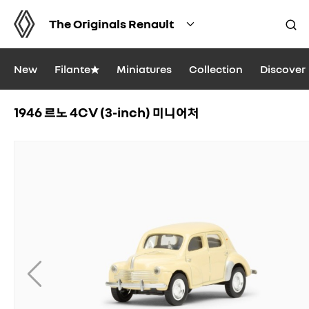
The Originals Renault
New
Filante★
Miniatures
Collection
Discover
1946 르노 4CV (3-inch) 미니어처