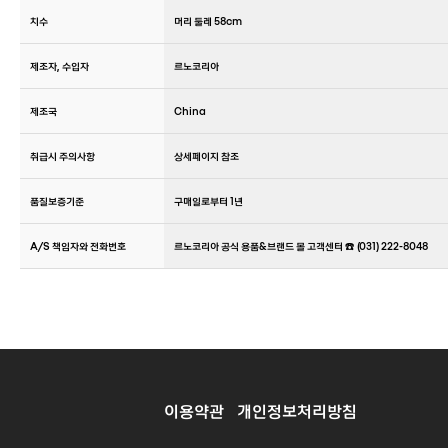
치수
머리 둘레 58cm
제조자, 수입자
르노코리아
제조국
China
취급시 주의사항
상세페이지 참조
품질보증기준
구매일로부터 1년
A/S 책임자와 전화번호
르노코리아 공식 용품&브랜드 몰 고객센터 ☎️ (031) 222-8048
이용약관
개인정보처리방침