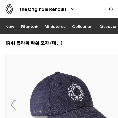
The Originals Renault
New
Filante★
Miniatures
Collection
Discover
[R4] 플라워 파워 모자 (데님)