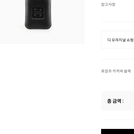
참고사항
로장주 키커버 블랙
총 금액 :