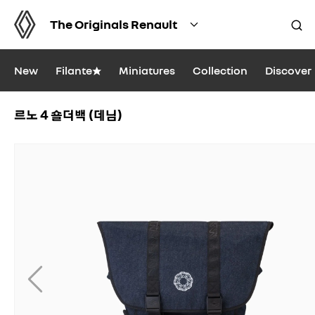
The Originals Renault
New
Filante★
Miniatures
Collection
Discover
르노 4 숄더백 (데님)