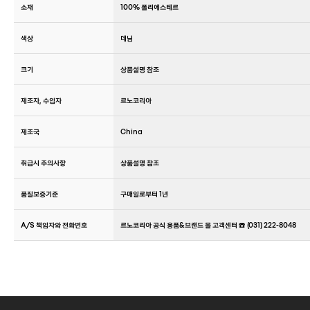
소재
100% 폴리에스테르
색상
데님
크기
상품설명 참조
제조자, 수입자
르노코리아
제조국
China
취급시 주의사항
상품설명 참조
품질보증기준
구매일로부터 1년
A/S 책임자와 전화번호
르노코리아 공식 용품&브랜드 몰 고객센터 ☎️ (031) 222-8048