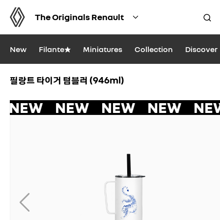
The Originals Renault
New
Filante★
Miniatures
Collection
Discover
필랑트 타이거 텀블러 (946ml)
 NEW NEW NEW NEW NE