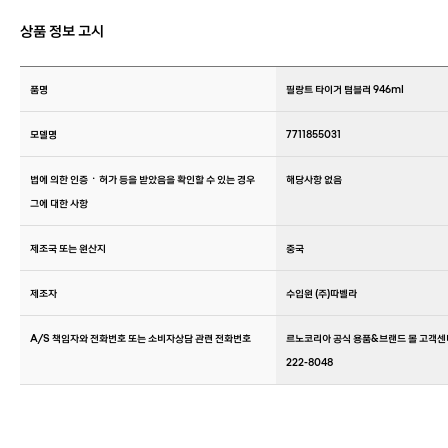
상품 정보 고시
품명
필랑트 타이거 텀블러 946ml
모델명
7711855031
법에 의한 인증ㆍ허가 등을 받았음을 확인할 수 있는 경우
해당사항 없음
그에 대한 사항
제조국 또는 원산지
중국
제조자
수입원 (주)따벨라
A/S 책임자와 전화번호 또는 소비자상담 관련 전화번호
르노코리아 공식 용품&브랜드 몰 고객센터 ☎
222-8048