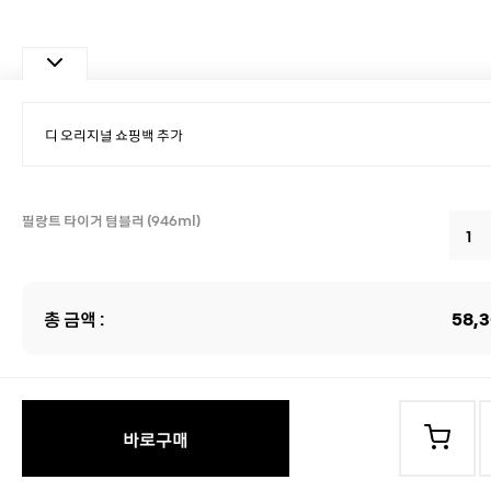
필랑트 타이거 텀블러 (946ml)
총 금액 :
58,
바로구매