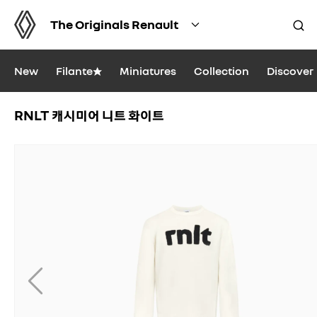
The Originals Renault
New
Filante★
Miniatures
Collection
Discover
RNLT 캐시미어 니트 화이트